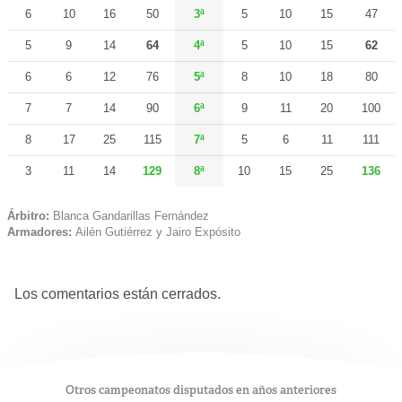
6
10
16
50
3ª
5
10
15
47
5
9
14
64
4ª
5
10
15
62
6
6
12
76
5ª
8
10
18
80
7
7
14
90
6ª
9
11
20
100
8
17
25
115
7ª
5
6
11
111
3
11
14
129
8ª
10
15
25
136
Árbitro:
Blanca Gandarillas Fernández
Armadores:
Ailén Gutiérrez y Jairo Expósito
Los comentarios están cerrados.
Otros campeonatos disputados en años anteriores