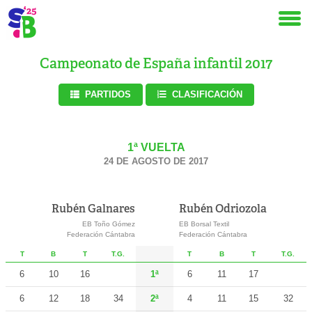
Campeonato de España infantil 2017
PARTIDOS
CLASIFICACIÓN
1ª VUELTA
24 DE AGOSTO DE 2017
Rubén Galnares
Rubén Odriozola
EB Toño Gómez
EB Borsal Textil
Federación Cántabra
Federación Cántabra
T
B
T
T.G.
T
B
T
T.G.
6
10
16
1ª
6
11
17
6
12
18
34
2ª
4
11
15
32