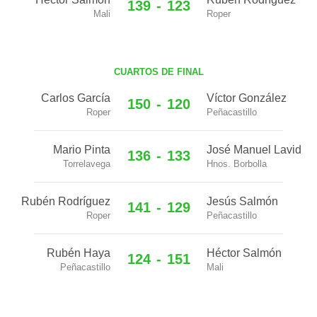
139
-
123
Mali
Roper
CUARTOS DE FINAL
Carlos García
Víctor González
150
-
120
Roper
Peñacastillo
Mario Pinta
José Manuel Lavid
136
-
133
Torrelavega
Hnos. Borbolla
Rubén Rodríguez
Jesús Salmón
141
-
129
Roper
Peñacastillo
Rubén Haya
Héctor Salmón
124
-
151
Peñacastillo
Mali