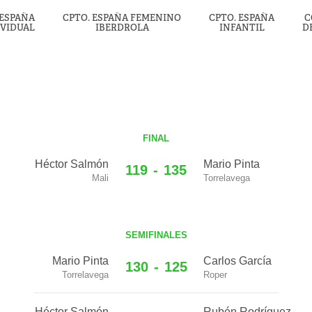
 ESPAÑA
CPTO. ESPAÑA FEMENINO
CPTO. ESPAÑA
C
IVIDUAL
IBERDROLA
INFANTIL
D
FINAL
Héctor Salmón
Mario Pinta
119
-
135
Mali
Torrelavega
SEMIFINALES
Mario Pinta
Carlos García
130
-
125
Torrelavega
Roper
Héctor Salmón
Rubén Rodríguez