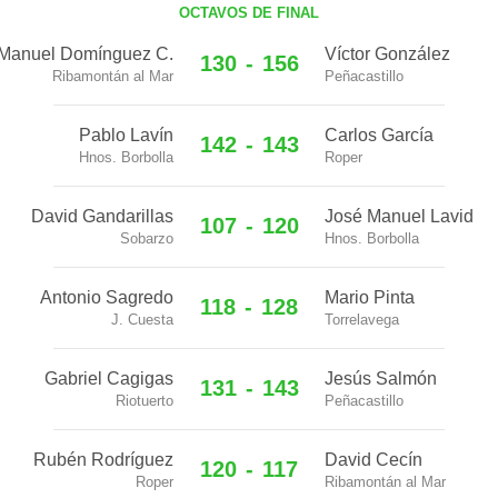
OCTAVOS DE FINAL
Manuel Domínguez C.
Víctor González
130
-
156
Ribamontán al Mar
Peñacastillo
Pablo Lavín
Carlos García
142
-
143
Hnos. Borbolla
Roper
David Gandarillas
José Manuel Lavid
107
-
120
Sobarzo
Hnos. Borbolla
Antonio Sagredo
Mario Pinta
118
-
128
J. Cuesta
Torrelavega
Gabriel Cagigas
Jesús Salmón
131
-
143
Riotuerto
Peñacastillo
Rubén Rodríguez
David Cecín
120
-
117
Roper
Ribamontán al Mar