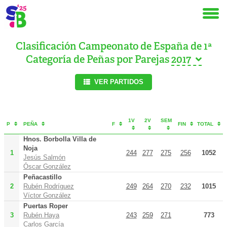
Clasificación Campeonato de España de 1ª
Categoría de Peñas por Parejas
VER PARTIDOS
1V
2V
SEM
P
PEÑA
F
FIN
TOTAL
Hnos. Borbolla Villa de
Noja
1
244
277
275
256
1052
Jesús Salmón
Óscar González
Peñacastillo
2
Rubén Rodríguez
249
264
270
232
1015
Víctor González
Puertas Roper
3
Rubén Haya
243
259
271
773
Carlos García