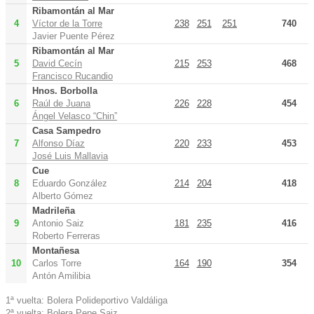
Ribamontán al Mar
4
Víctor de la Torre
238
251
251
740
Javier Puente Pérez
Ribamontán al Mar
5
David Cecín
215
253
468
Francisco Rucandio
Hnos. Borbolla
6
Raúl de Juana
226
228
454
Ángel Velasco “Chin”
Casa Sampedro
7
Alfonso Díaz
220
233
453
José Luis Mallavia
Cue
8
Eduardo González
214
204
418
Alberto Gómez
Madrileña
9
Antonio Saiz
181
235
416
Roberto Ferreras
Montañesa
10
Carlos Torre
164
190
354
Antón Amilibia
1ª vuelta: Bolera Polideportivo Valdáliga
2ª vuelta: Bolera Pepe Saiz