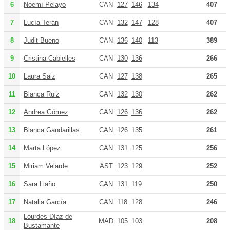
6
Noemí Pelayo
CAN
127
146
134
407
7
Lucía Terán
CAN
132
147
128
407
8
Judit Bueno
CAN
136
140
113
389
9
Cristina Cabielles
CAN
130
136
266
10
Laura Saiz
CAN
127
138
265
11
Blanca Ruiz
CAN
132
130
262
12
Andrea Gómez
CAN
126
136
262
13
Blanca Gandarillas
CAN
126
135
261
14
Marta López
CAN
131
125
256
15
Miriam Velarde
AST
123
129
252
16
Sara Liaño
CAN
131
119
250
17
Natalia García
CAN
118
128
246
Lourdes Díaz de
18
MAD
105
103
208
Bustamante