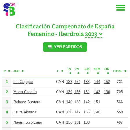
Clasificación Campeonato de España
Femenino - Iberdrola
VER PARTIDOS
1V
2V
CUA
SEM
FIN
P
JUG
F
TOTAL
1
Iris Cagigas
CAN
133
154
138
144
152
721
2
Marta Castillo
CAN
139
156
131
143
136
705
3
Rebeca Bustara
CAN
140
133
142
151
566
4
Laura Abascal
CAN
136
147
136
140
559
5
Naomi Solórzano
CAN
138
131
138
407