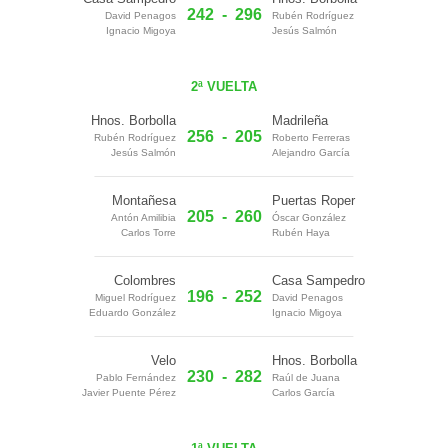
242
-
296
David Penagos
Rubén Rodríguez
Ignacio Migoya
Jesús Salmón
2ª VUELTA
Hnos. Borbolla
Madrileña
256
-
205
Rubén Rodríguez
Roberto Ferreras
Jesús Salmón
Alejandro García
Montañesa
Puertas Roper
205
-
260
Antón Amilibia
Óscar González
Carlos Torre
Rubén Haya
Colombres
Casa Sampedro
196
-
252
Miguel Rodríguez
David Penagos
Eduardo González
Ignacio Migoya
Velo
Hnos. Borbolla
230
-
282
Pablo Fernández
Raúl de Juana
Javier Puente Pérez
Carlos García