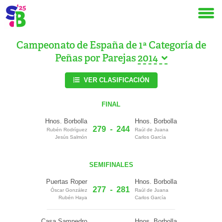
Campeonato de España de 1ª Categoría de
Peñas por Parejas
VER CLASIFICACIÓN
FINAL
Hnos. Borbolla
Hnos. Borbolla
279
-
244
Rubén Rodríguez
Raúl de Juana
Jesús Salmón
Carlos García
SEMIFINALES
Puertas Roper
Hnos. Borbolla
277
-
281
Óscar González
Raúl de Juana
Rubén Haya
Carlos García
Casa Sampedro
Hnos. Borbolla