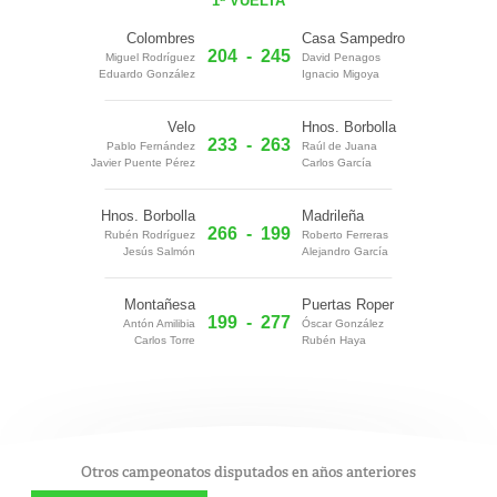
1ª VUELTA
Colombres
Casa Sampedro
204
-
245
Miguel Rodríguez
David Penagos
Eduardo González
Ignacio Migoya
Velo
Hnos. Borbolla
233
-
263
Pablo Fernández
Raúl de Juana
Javier Puente Pérez
Carlos García
Hnos. Borbolla
Madrileña
266
-
199
Rubén Rodríguez
Roberto Ferreras
Jesús Salmón
Alejandro García
Montañesa
Puertas Roper
199
-
277
Antón Amilibia
Óscar González
Carlos Torre
Rubén Haya
Otros campeonatos disputados en años anteriores