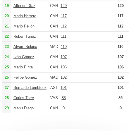
19
Alfonso Díaz
CAN
120
120
20
Mario Herrero
CAN
117
117
21
Mario Pellón
CAN
112
112
22
Rubén Túñez
CAN
111
111
23
Alvaro Solana
MAD
110
110
24
Iván Gómez
CAN
107
107
25
Mario Pinta
CAN
106
106
26
Felipe Gómez
MAD
102
102
27
Bernardo Lombídez
AST
101
101
28
Carlos Torre
VAS
85
85
29
Manu Diego
CAN
0
0