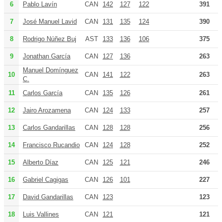
6
Pablo Lavín
CAN
142
127
122
391
7
José Manuel Lavid
CAN
131
135
124
390
8
Rodrigo Núñez Buj
AST
133
136
106
375
9
Jonathan García
CAN
127
136
263
Manuel Domínguez
10
CAN
141
122
263
C.
11
Carlos García
CAN
135
126
261
12
Jairo Arozamena
CAN
124
133
257
13
Carlos Gandarillas
CAN
128
128
256
14
Francisco Rucandio
CAN
124
128
252
15
Alberto Díaz
CAN
125
121
246
16
Gabriel Cagigas
CAN
126
101
227
17
David Gandarillas
CAN
123
123
18
Luis Vallines
CAN
121
121