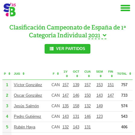
Clasificación Campeonato de España de 1ª
Categoría Individual
VER PARTIDOS
1V
OCT
CUA
SEM
FIN
P
JUG
F
TOTAL
1
Víctor González
CAN
157
139
157
153
151
757
2
Oscar González
CAN
147
146
150
143
147
733
3
Jesús Salmón
CAN
135
158
132
149
574
4
Pedro Gutiérrez
CAN
143
131
146
123
543
5
Rubén Haya
CAN
132
143
131
406