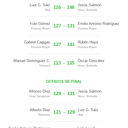
Luis G. Sáiz
Jesús Salmón
116
-
146
Mali
Hnos. Borbolla
Iván Gómez
Emilio Antonio Rodríguez
127
-
131
Puertas Roper
Puertas Roper
Gabriel Cagigas
Rubén Haya
127
-
141
Puertas Roper
Puertas Roper
Manuel Domínguez C.
Óscar González
113
-
135
Sobarzo
Hnos. Borbolla
OCTAVOS DE FINAL
Alfonso Díaz
Jesús Salmón
128
-
131
Casa Sampedro
Hnos. Borbolla
Alberto Díaz
Luis G. Sáiz
121
-
129
Riotuerto
Mali