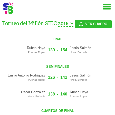
Torneo del Millón SIEC
VER CUADRO
FINAL
Rubén Haya
Jesús Salmón
139
-
154
Puertas Roper
Hnos. Borbolla
SEMIFINALES
Emilio Antonio Rodríguez
Jesús Salmón
126
-
142
Puertas Roper
Hnos. Borbolla
Óscar González
Rubén Haya
138
-
140
Hnos. Borbolla
Puertas Roper
CUARTOS DE FINAL