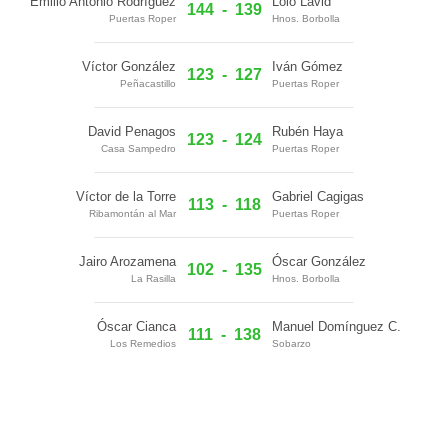
Emilio Antonio Rodríguez
Lolo Lavid
144
-
139
Puertas Roper
Hnos. Borbolla
Víctor González
Iván Gómez
123
-
127
Peñacastillo
Puertas Roper
David Penagos
Rubén Haya
123
-
124
Casa Sampedro
Puertas Roper
Víctor de la Torre
Gabriel Cagigas
113
-
118
Ribamontán al Mar
Puertas Roper
Jairo Arozamena
Óscar González
102
-
135
La Rasilla
Hnos. Borbolla
Óscar Cianca
Manuel Domínguez C.
111
-
138
Los Remedios
Sobarzo